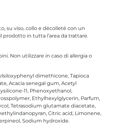
o, su viso, collo e décolleté con un
rodotto in tutta l’area da trattare.
ni. Non utilizzare in caso di allergia o
hylsiloxyphenyl dimethicone, Tapioca
ate, Acacia senegal gum, Acetyl
ysilicone-11, Phenoxyethanol,
osspolymer, Ethylhexylglycerin, Parfum,
ycol, Tetrasodium glutamate diacetate,
thylindanopyran, Citric acid, Limonene,
Terpineol, Sodium hydroxide.