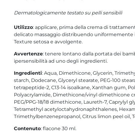
Dermatologicamente testato su pelli sensibili
Utilizzo
: applicare, prima della crema di trattament
delicato massaggio distribuendo uniformemente il p
Texture setosa e avvolgente.
Avvertenze
: tenere lontano dalla portata dei bambi
ipersensibilità ad uno degli ingredienti.
Ingredienti
: Aqua, Dimethicone, Glycerin, Trimet
starch, Dodecane, Glyceryl stearate, PEG-100 stear
tetrapeptide-2, C13-14 isoalkane, Xanthan gum, Pol
Polyacrylamide, Dimethicone/vinyl dimethicone cr
PEG/PPG-18/18 dimethicone, Laureth-7, Caprylyl gl
Tetramethyl acetyloctahydronaphthalenes, Hexame
Trimethylbenzenepropanol, Citrus limon peel oil, 
Contenuto
: flacone 30 ml.