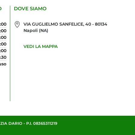
O
DOVE SIAMO
0:00
VIA GUGLIELMO SANFELICE, 40 - 80134
Napoli (NA)
0:00
0:00
0:00
VEDI LA MAPPA
0:00
3:30
uso
A DARIO - P.I. 08365311219